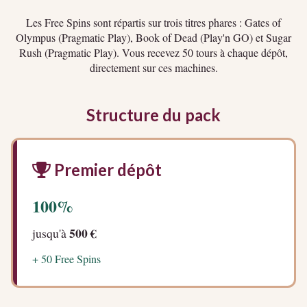
Les Free Spins sont répartis sur trois titres phares : Gates of
Olympus (Pragmatic Play), Book of Dead (Play'n GO) et Sugar
Rush (Pragmatic Play). Vous recevez 50 tours à chaque dépôt,
directement sur ces machines.
Structure du pack
Premier dépôt
100%
500 €
jusqu'à
+ 50 Free Spins