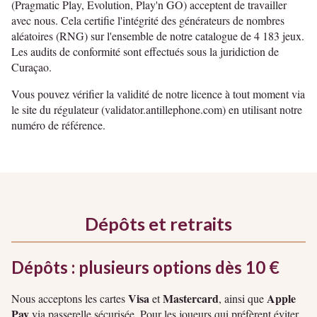
(Pragmatic Play, Evolution, Play'n GO) acceptent de travailler
avec nous. Cela certifie l'intégrité des générateurs de nombres
aléatoires (RNG) sur l'ensemble de notre catalogue de 4 183 jeux.
Les audits de conformité sont effectués sous la juridiction de
Curaçao.
Vous pouvez vérifier la validité de notre licence à tout moment via
le site du régulateur (validator.antillephone.com) en utilisant notre
numéro de référence.
Dépôts et retraits
Dépôts : plusieurs options dès 10 €
Visa
Mastercard
Apple
Nous acceptons les cartes
et
, ainsi que
Pay
via passerelle sécurisée. Pour les joueurs qui préfèrent éviter