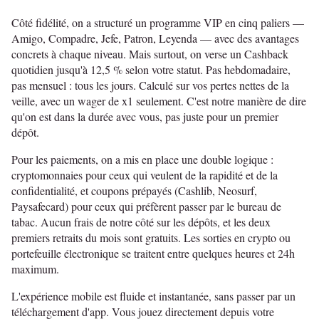
Côté fidélité, on a structuré un programme VIP en cinq paliers —
Amigo, Compadre, Jefe, Patron, Leyenda — avec des avantages
concrets à chaque niveau. Mais surtout, on verse un Cashback
quotidien jusqu'à 12,5 % selon votre statut. Pas hebdomadaire,
pas mensuel : tous les jours. Calculé sur vos pertes nettes de la
veille, avec un wager de x1 seulement. C'est notre manière de dire
qu'on est dans la durée avec vous, pas juste pour un premier
dépôt.
Pour les paiements, on a mis en place une double logique :
cryptomonnaies pour ceux qui veulent de la rapidité et de la
confidentialité, et coupons prépayés (Cashlib, Neosurf,
Paysafecard) pour ceux qui préfèrent passer par le bureau de
tabac. Aucun frais de notre côté sur les dépôts, et les deux
premiers retraits du mois sont gratuits. Les sorties en crypto ou
portefeuille électronique se traitent entre quelques heures et 24h
maximum.
L'expérience mobile est fluide et instantanée, sans passer par un
téléchargement d'app. Vous jouez directement depuis votre